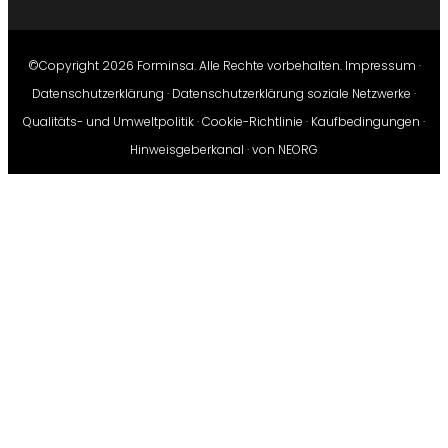
©Copyright 2026 Forminsa. Alle Rechte vorbehalten.
Impressum
·
Datenschutzerklärung
·
Datenschutzerklärung soziale Netzwerke
·
Qualitäts- und Umweltpolitik
·
Cookie-Richtlinie
·
Kaufbedingungen
·
Hinweisgeberkanal
· von
NEORG