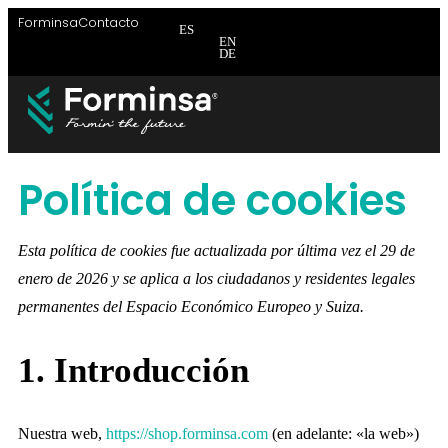
Forminsa
Contacto
ES
EN
DE
Brida
Brida
Brid
Política de cookies
Esta política de cookies fue actualizada por última vez el 29 de
enero de 2026 y se aplica a los ciudadanos y residentes legales
permanentes del Espacio Económico Europeo y Suiza.
1. Introducción
Nuestra web,
https://shop.forminsa.com
(en adelante: «la web»)