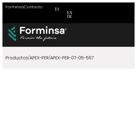
Forminsa
Contacto
ES
EN
DE
Brida
Brida
Brid
Productos
APEX-PER
APEX-PER-07-05-567
/
/