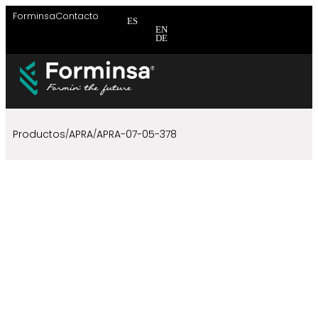
Forminsa
Contacto
ES
EN
DE
Brida
Brida
Brid
Productos
APRA
APRA-07-05-378
/
/